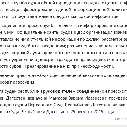
-служба судов общей юрисдикции создана с целью ин
ости судов, формирования единой информационной политик
ствия с представителями средств массовой информации.
ъединенной пресс-службы являются информирование обще
ез СМИ, официальные сайты судов и др.; организация взаим
тавление им актуальной информации по делам, рассматрив
оступа к судебным заседаниям; разъяснение законодательс
в для широкой аудитории; обеспечение открытости и прозра
ствует укреплению доверия граждан к правосудию; монитор
сти судов, и реагирование на них при необходимости.
иненной пресс-службы - обеспечение объективного освещен
есов правосудия.
а судей республики руководителем объединенной пресс-с
и Дагестан назначена Мамаева Зарема Иразиевна, государ
мощник судьи Верховного Суда Республики Дагестан, явля
го Суда Республики Дагестан с 29 августа 2019 года.
опубли