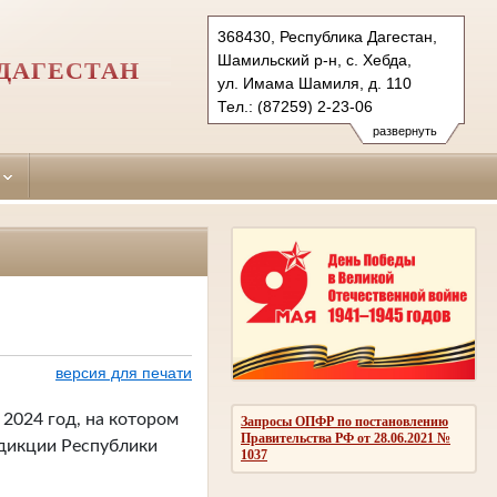
368430, Республика Дагестан,
Шамильский р-н, с. Хебда,
ДАГЕСТАН
ул. Имама Шамиля, д. 110
Тел.: (87259) 2-23-06
shamilskiy.dag@sudrf.ru
развернуть
версия для печати
 2024 год, на котором
Запросы ОПФР по постановлению
Правительства РФ от 28.06.2021 №
дикции Республики
1037