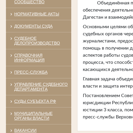
СООБЩЕСТВО
Объединённая пресс
обеспечения деятельн
НОРМАТИВНЫЕ АКТЫ
Дагестан и взаимодей
ДОКУМЕНТЫ СУДА
Основными целями об
судебных органов чер
СУДЕБНОЕ
журналистами, предос
ДЕЛОПРОИЗВОДСТВО
помощь в получении д
СПРАВОЧНАЯ
аспектов работы судо
ИНФОРМАЦИЯ
процесса, что способ
касающихся деятельно
ПРЕСС-СЛУЖБА
Главная задача объед
УПРАВЛЕНИЕ СУДЕБНОГО
власти и защита интер
ДЕПАРТАМЕНТА
Постановлением Совет
СУДЫ СУБЪЕКТА РФ
юрисдикции Республик
юстиции 3 класса, по
МУНИЦИПАЛЬНЫЕ
пресс-службы Верховно
ОРГАНЫ ВЛАСТИ
ВАКАНСИИ