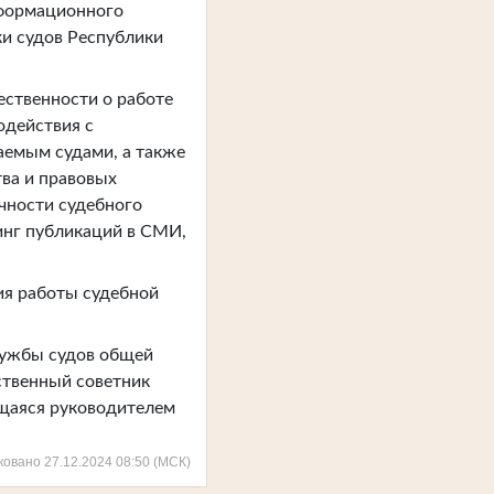
формационного
и судов Республики
ственности о работе
одействия с
аемым судами, а также
тва и правовых
чности судебного
инг публикаций в СМИ,
ия работы судебной
лужбы судов общей
ственный советник
ющаяся руководителем
ковано 27.12.2024 08:50 (МСК)